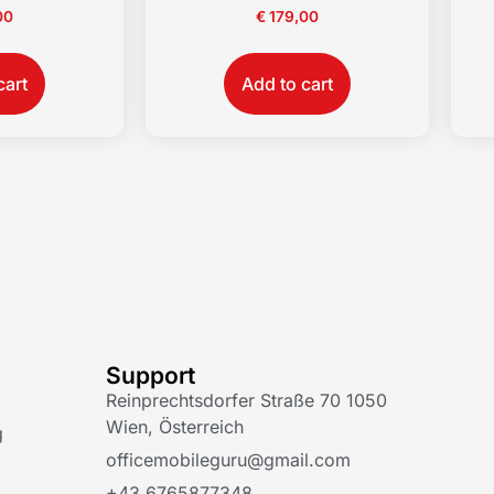
00
€
179,00
cart
Add to cart
Support
Reinprechtsdorfer Straße 70 1050
Wien, Österreich
g
officemobileguru@gmail.com
+43 6765877348