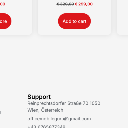
,00
€
329,00
€
299,00
ore
Add to cart
Support
Reinprechtsdorfer Straße 70 1050
Wien, Österreich
g
officemobileguru@gmail.com
+43 6765877348