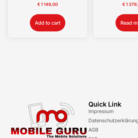
€
1 149,00
€
1 379
Add to cart
Read m
Quick Link
Impressum
Datenschutzerklärun
AGB